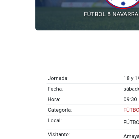
FÚTBOL 8 NAVARRA 
Jornada:
18 y 1
Fecha:
sábado
Hora:
09:30
Categoría:
FÚTBO
Local:
FÚTBO
Visitante:
Amay