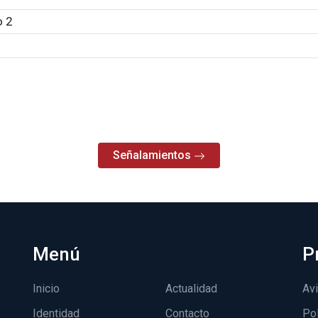
 2
Señalamientos
Menú
P
Inicio
Actualidad
Avi
Identidad
Contacto
Pol