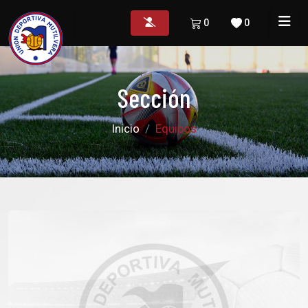
0
0
Sección
Inicio
Equipos