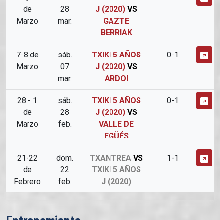
de
28
J (2020)
VS
Marzo
mar.
GAZTE
BERRIAK
7-8 de
sáb.
TXIKI 5 AÑOS
0-1
Marzo
07
J (2020)
VS
mar.
ARDOI
28 - 1
sáb.
TXIKI 5 AÑOS
0-1
de
28
J (2020)
VS
Marzo
feb.
VALLE DE
EGÜÉS
21-22
dom.
TXANTREA
VS
1-1
de
22
TXIKI 5 AÑOS
Febrero
feb.
J (2020)
Entrenamiento