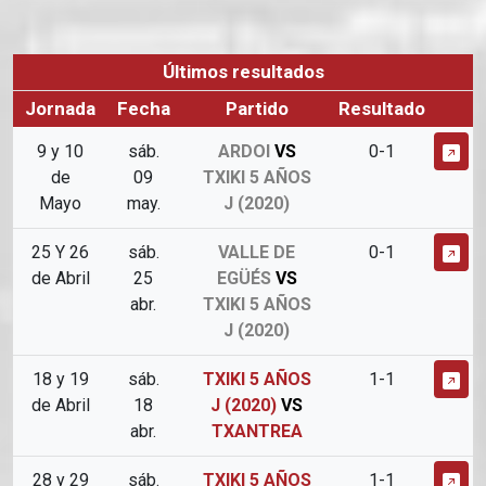
Últimos resultados
Jornada
Fecha
Partido
Resultado
9 y 10
sáb.
ARDOI
VS
0-1
de
09
TXIKI 5 AÑOS
Mayo
may.
J (2020)
25 Y 26
sáb.
VALLE DE
0-1
de Abril
25
EGÜÉS
VS
abr.
TXIKI 5 AÑOS
J (2020)
18 y 19
sáb.
TXIKI 5 AÑOS
1-1
de Abril
18
J (2020)
VS
abr.
TXANTREA
28 y 29
sáb.
TXIKI 5 AÑOS
1-1