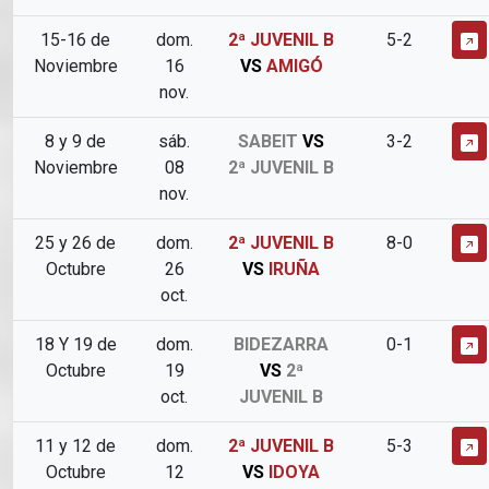
15-16 de
dom.
2ª JUVENIL B
5-2
Noviembre
16
VS
AMIGÓ
nov.
8 y 9 de
sáb.
SABEIT
VS
3-2
Noviembre
08
2ª JUVENIL B
nov.
25 y 26 de
dom.
2ª JUVENIL B
8-0
Octubre
26
VS
IRUÑA
oct.
18 Y 19 de
dom.
BIDEZARRA
0-1
Octubre
19
VS
2ª
oct.
JUVENIL B
11 y 12 de
dom.
2ª JUVENIL B
5-3
Octubre
12
VS
IDOYA