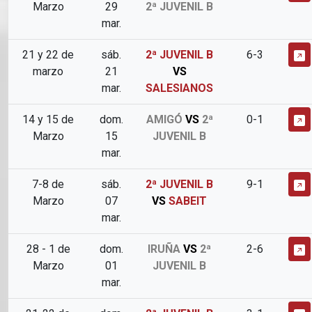
Marzo
29
2ª JUVENIL B
mar.
21 y 22 de
sáb.
2ª JUVENIL B
6-3
marzo
21
VS
mar.
SALESIANOS
14 y 15 de
dom.
AMIGÓ
VS
2ª
0-1
Marzo
15
JUVENIL B
mar.
7-8 de
sáb.
2ª JUVENIL B
9-1
Marzo
07
VS
SABEIT
mar.
28 - 1 de
dom.
IRUÑA
VS
2ª
2-6
Marzo
01
JUVENIL B
mar.