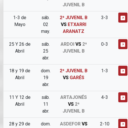
JUVENIL B
1-3 de
sáb.
2ª JUVENIL B
3-3
Mayo
02
VS
ETXARRI
may.
ARANATZ
25 Y 26 de
sáb.
ARDOI
VS
2ª
0-3
Abril
25
JUVENIL B
abr.
18 y 19 de
dom.
2ª JUVENIL B
1-3
Abril
19
VS
GARÉS
abr.
11 Y 12 de
sáb.
ARTAJONÉS
4-3
Abril
11
VS
2ª
abr.
JUVENIL B
28 y 29 de
dom.
ASDEFOR
VS
2-10