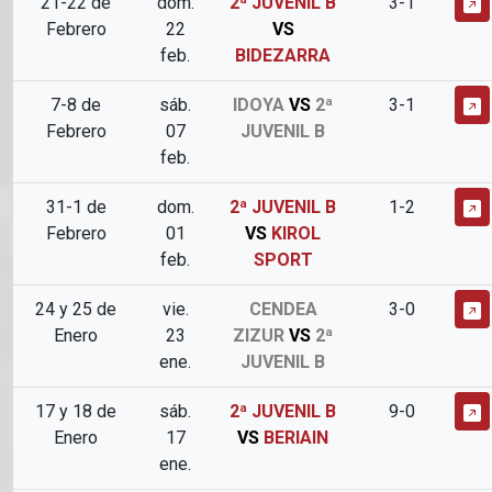
21-22 de
dom.
2ª JUVENIL B
3-1
Febrero
22
VS
feb.
BIDEZARRA
7-8 de
sáb.
IDOYA
VS
2ª
3-1
Febrero
07
JUVENIL B
feb.
31-1 de
dom.
2ª JUVENIL B
1-2
Febrero
01
VS
KIROL
feb.
SPORT
24 y 25 de
vie.
CENDEA
3-0
Enero
23
ZIZUR
VS
2ª
ene.
JUVENIL B
17 y 18 de
sáb.
2ª JUVENIL B
9-0
Enero
17
VS
BERIAIN
ene.