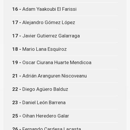
16 -
Adam Yaakoubi El Farissi
17 -
Alejandro Gómez López
17 -
Javier Gutierrez Galarraga
18 -
Mario Lana Esquíroz
19 -
Oscar Ciurana Huarte Mendicoa
21 -
Adrián Aranguren Niscoveanu
22 -
Diego Agüero Balduz
23 -
Daniel León Barrena
25 -
Oihan Heredero Galar
26 -
Fernando Cardesa Lacasta