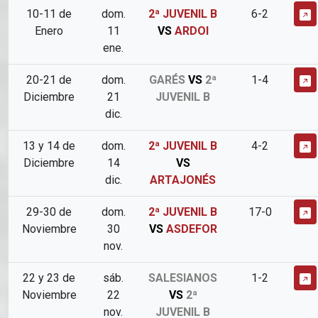
10-11 de
dom.
2ª JUVENIL B
6-2
Enero
11
VS
ARDOI
ene.
20-21 de
dom.
GARÉS
VS
2ª
1-4
Diciembre
21
JUVENIL B
dic.
13 y 14 de
dom.
2ª JUVENIL B
4-2
Diciembre
14
VS
dic.
ARTAJONÉS
29-30 de
dom.
2ª JUVENIL B
17-0
Noviembre
30
VS
ASDEFOR
nov.
22 y 23 de
sáb.
SALESIANOS
1-2
Noviembre
22
VS
2ª
nov.
JUVENIL B