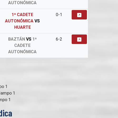
AUTONÓMICA
1ª CADETE
0-1
AUTONÓMICA
VS
HUARTE
BAZTÁN
VS
1ª
6-2
CADETE
AUTONÓMICA
po 1
 Campo 1
ampo 1
dica