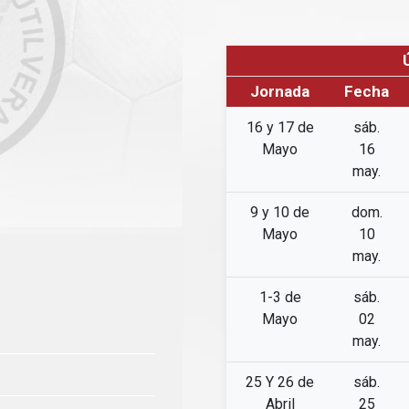
Jornada
Fecha
16 y 17 de
sáb.
Mayo
16
may.
9 y 10 de
dom.
Mayo
10
may.
1-3 de
sáb.
Mayo
02
may.
25 Y 26 de
sáb.
Abril
25