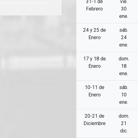
31-1 de
vie.
Febrero
30
ene.
24 y 25 de
sáb.
Enero
24
ene.
17 y 18 de
dom.
Enero
18
ene.
10-11 de
sáb.
Enero
10
ene.
20-21 de
dom.
Diciembre
21
dic.