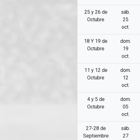
25 y 26 de
sáb.
Octubre
25
oct.
18 Y 19 de
dom.
Octubre
19
oct.
11 y 12 de
dom.
Octubre
12
oct.
4 y 5 de
dom.
Octubre
05
oct.
27-28 de
sáb.
Septiembre
27