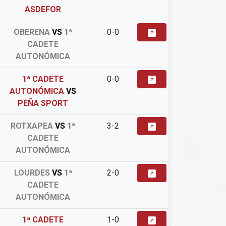
ASDEFOR
OBERENA
VS
1ª
0-0
CADETE
AUTONÓMICA
1ª CADETE
0-0
AUTONÓMICA
VS
PEÑA SPORT
ROTXAPEA
VS
1ª
3-2
CADETE
AUTONÓMICA
LOURDES
VS
1ª
2-0
CADETE
AUTONÓMICA
1ª CADETE
1-0