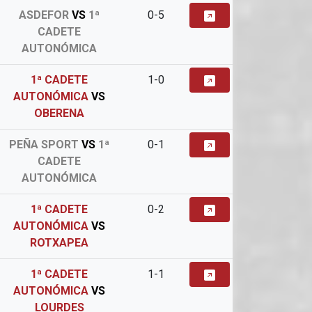
ASDEFOR
VS
1ª
0-5
CADETE
AUTONÓMICA
1ª CADETE
1-0
AUTONÓMICA
VS
OBERENA
PEÑA SPORT
VS
1ª
0-1
CADETE
AUTONÓMICA
1ª CADETE
0-2
AUTONÓMICA
VS
ROTXAPEA
1ª CADETE
1-1
AUTONÓMICA
VS
LOURDES