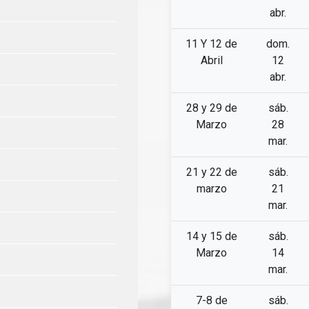
abr.
11 Y 12 de
dom.
Abril
12
abr.
28 y 29 de
sáb.
Marzo
28
mar.
21 y 22 de
sáb.
marzo
21
mar.
14 y 15 de
sáb.
Marzo
14
mar.
7-8 de
sáb.