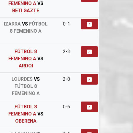
FEMENINO A
VS
BETI GAZTE
IZARRA
VS
FÚTBOL
0-1
8 FEMENINO A
FÚTBOL 8
2-3
FEMENINO A
VS
ARDOI
LOURDES
VS
2-0
FÚTBOL 8
FEMENINO A
FÚTBOL 8
0-6
FEMENINO A
VS
OBERENA