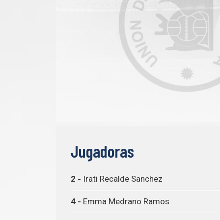
Jugadoras
2 -
Irati Recalde Sanchez
4 -
Emma Medrano Ramos