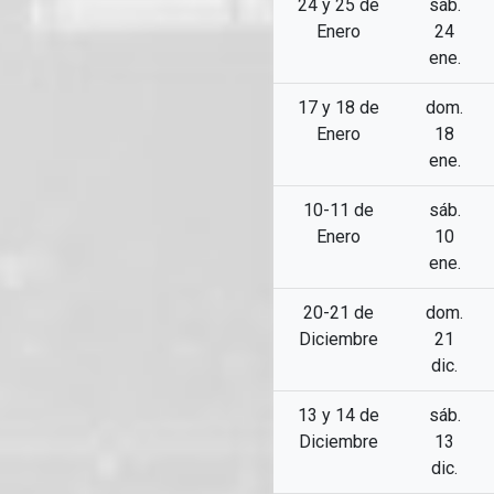
24 y 25 de
sáb.
Enero
24
ene.
17 y 18 de
dom.
Enero
18
ene.
10-11 de
sáb.
Enero
10
ene.
20-21 de
dom.
Diciembre
21
dic.
13 y 14 de
sáb.
Diciembre
13
dic.