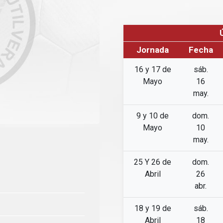
Jornada
Fecha
16 y 17 de
sáb.
Mayo
16
may.
9 y 10 de
dom.
Mayo
10
may.
25 Y 26 de
dom.
Abril
26
abr.
18 y 19 de
sáb.
Abril
18