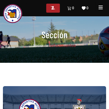
0
0
Sección
Inicio
Señalamientos