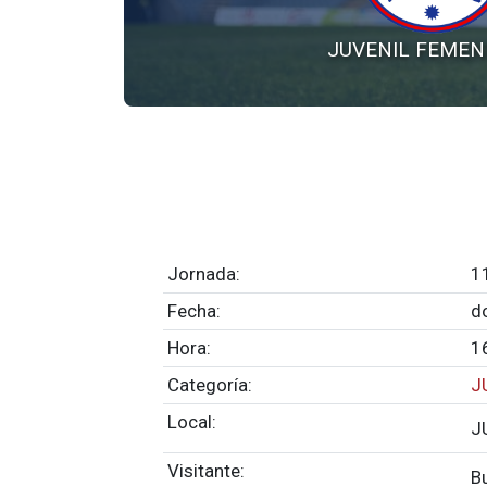
JUVENIL FEMEN
Jornada:
1
Fecha:
d
Hora:
1
Categoría:
J
Local:
J
Visitante:
B