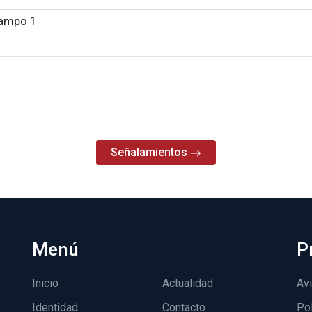
ampo 1
Señalamientos
Menú
P
Inicio
Actualidad
Avi
Identidad
Contacto
Pol