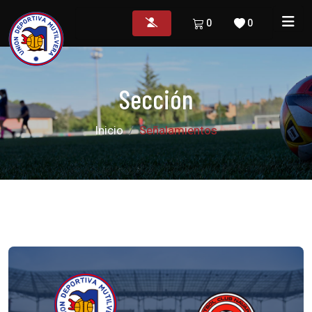
0
0
Sección
Inicio
Señalamientos