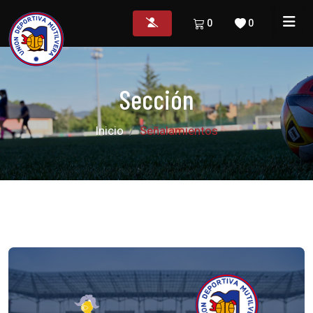
0
0
Sección
Inicio
Señalamientos