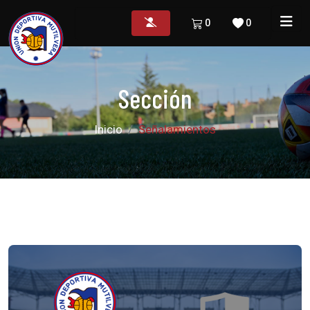
0
0
Sección
Inicio
Señalamientos